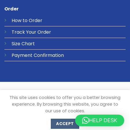
Order
How to Order
Track Your Order
Size Chart
Payment Confirmation
© 2026 Metalgear Music
PRIVACY
COOKIES
This site uses cookies to offer you a better browsing
experience. By browsing this website, you agree to
our use of cookies.
HELP DESK
ACCEPT