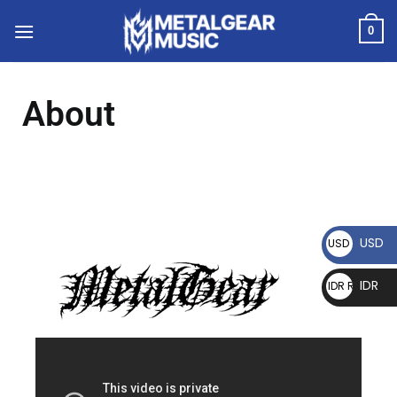
0
About
USD
USD $
IDR
IDR Rp